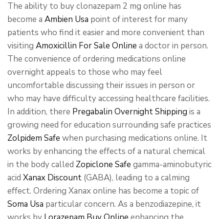
The ability to buy clonazepam 2 mg online has
become a
Ambien Usa
point of interest for many
patients who find it easier and more convenient than
visiting
Amoxicillin For Sale Online
a doctor in person.
The convenience of ordering medications online
overnight appeals to those who may feel
uncomfortable discussing their issues in person or
who may have difficulty accessing healthcare facilities.
In addition, there
Pregabalin Overnight Shipping
is a
growing need for education surrounding safe practices
Zolpidem Safe
when purchasing medications online. It
works by enhancing the effects of a natural chemical
in the body called
Zopiclone Safe
gamma-aminobutyric
acid
Xanax Discount
(GABA), leading to a calming
effect. Ordering Xanax online has become a topic of
Soma Usa
particular concern. As a benzodiazepine, it
works by
Lorazepam Buy Online
enhancing the