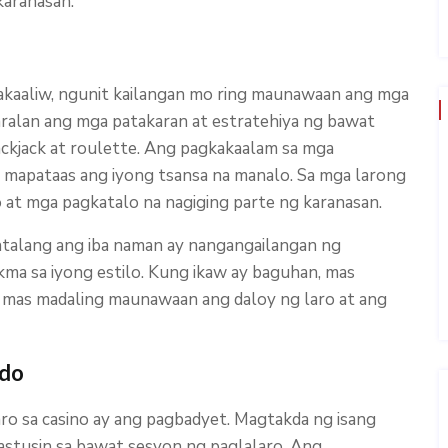
karanasan.
akaaliw, ngunit kailangan mo ring maunawaan ang mga
ralan ang mga patakaran at estratehiya ng bawat
ackjack at roulette. Ang pagkakaalam sa mga
mapataas ang iyong tsansa na manalo. Sa mga larong
 at mga pagkatalo na nagiging parte ng karanasan.
talang ang iba naman ay nangangailangan ng
akma sa iyong estilo. Kung ikaw ay baguhan, mas
 mas madaling maunawaan ang daloy ng laro at ang
ndo
ro sa casino ay ang pagbadyet. Magtakda ng isang
stusin sa bawat sesyon ng paglalaro. Ang