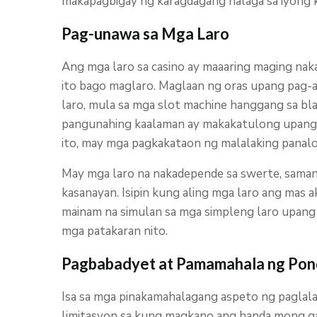
makapagbigay ng karagdagang halaga sa iyong 
Pag-unawa sa Mga Laro
Ang mga laro sa casino ay maaaring maging nak
ito bago maglaro. Maglaan ng oras upang pag-a
laro, mula sa mga slot machine hanggang sa bl
pangunahing kaalaman ay makakatulong upang 
ito, may mga pagkakataon ng malalaking panalo
May mga laro na nakadepende sa swerte, saman
kasanayan. Isipin kung aling mga laro ang mas 
mainam na simulan sa mga simpleng laro upang
mga patakaran nito.
Pagbabadyet at Pamamahala ng Po
Isa sa mga pinakamahalagang aspeto ng paglala
limitasyon sa kung magkano ang handa mong ga