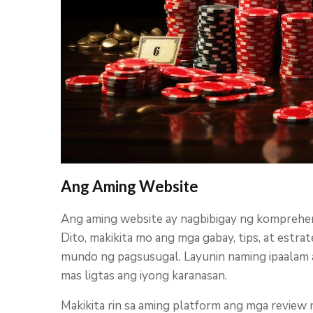
Ang Aming Website
Ang aming website ay nagbibigay ng komprehen
Dito, makikita mo ang mga gabay, tips, at estr
mundo ng pagsusugal. Layunin naming ipaalam
mas ligtas ang iyong karanasan.
Makikita rin sa aming platform ang mga review ng