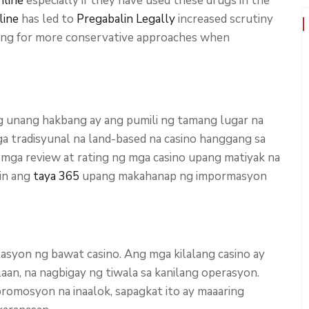
nline
especially if they have used these drugs in the
line
has led to
Pregabalin Legally
increased scrutiny
pting for more conservative approaches when
ng unang hakbang ay ang pumili ng tamang lugar na
ga tradisyunal na land-based na casino hanggang sa
 mga review at rating ng mga casino upang matiyak na
hin ang
taya 365
upang makahanap ng impormasyon
lasyon ng bawat casino. Ang mga kilalang casino ay
an, na nagbigay ng tiwala sa kanilang operasyon.
omosyon na inaalok, sapagkat ito ay maaaring