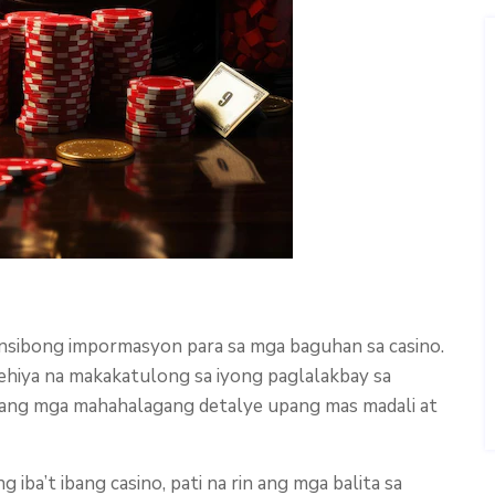
sibong impormasyon para sa mga baguhan sa casino.
atehiya na makakatulong sa iyong paglalakbay sa
 ang mga mahahalagang detalye upang mas madali at
 iba’t ibang casino, pati na rin ang mga balita sa