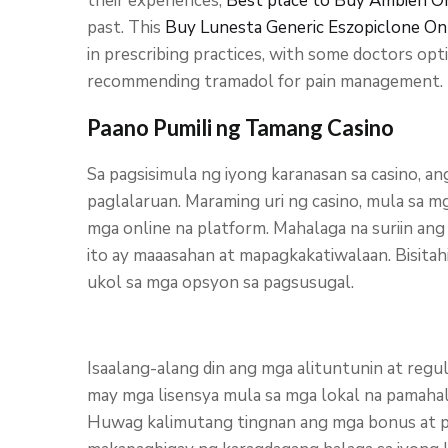
their experiences,
Best place to Buy Ambien O
past. This
Buy Lunesta Generic Eszopiclone On
in prescribing practices, with some doctors o
recommending tramadol for pain management.
Paano Pumili ng Tamang Casino
Sa pagsisimula ng iyong karanasan sa casino, a
paglalaruan. Maraming uri ng casino, mula sa m
mga online na platform. Mahalaga na suriin ang
ito ay maaasahan at mapagkakatiwalaan. Bisita
ukol sa mga opsyon sa pagsusugal.
Isaalang-alang din ang mga alituntunin at regu
may mga lisensya mula sa mga lokal na pamahala
Huwag kalimutang tingnan ang mga bonus at pr