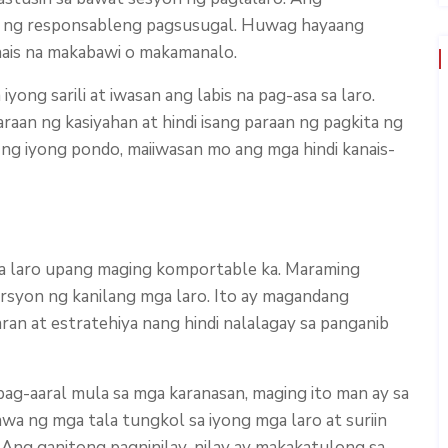
i ng responsableng pagsusugal. Huwag hayaang
nais na makabawi o makamanalo.
yong sarili at iwasan ang labis na pag-asa sa laro.
raan ng kasiyahan at hindi isang paraan ng pagkita ng
g iyong pondo, maiiwasan mo ang mga hindi kanais-
a laro upang maging komportable ka. Maraming
ersyon ng kanilang mga laro. Ito ay magandang
n at estratehiya nang hindi nalalagay sa panganib
ag-aaral mula sa mga karanasan, maging ito man ay sa
a ng mga tala tungkol sa iyong mga laro at suriin
 Ang ganitong pagninilay-nilay ay makakatulong sa