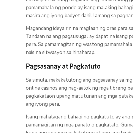
pamamahala ng pondo ay isang malaking bahag
masira ang iyong badyet dahil lamang sa pagna
Magandang ideya rin na maglaan ng oras para sa i
Tandaan na ang pagsusugal ay dapat na isang pa
pera. Sa pamamagitan ng wastong pamamahala n
nais na sitwasyon sa hinaharap.
Pagsasanay at Pagkatuto
Sa simula, makakatulong ang pagsasanay sa mg
online casinos ang nag-aalok ng mga libreng b
pagkakataon upang matutunan ang mga patakara
ang iyong pera.
Isang mahalagang bahagi ng pagkatuto ay ang p
pamamagitan ng mga panalo o pagkatalo. Gumaw
kung ano ang mga nakatulong at ano ang hindi.