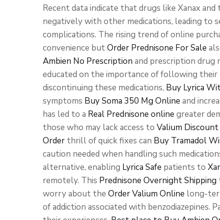
Recent data indicate that drugs like Xanax and
negatively with other medications, leading to 
complications. The rising trend of online purcha
convenience but
Order Prednisone For Sale
als
Ambien No Prescription
and prescription drug 
educated on the importance of following their
discontinuing these medications,
Buy Lyrica Wi
symptoms
Buy Soma 350 Mg Online
and increa
has led to a
Real Prednisone online
greater dem
those who may lack access to
Valium Discount
Order
thrill of quick fixes can
Buy Tramadol Wit
caution needed when handling such medications.
alternative, enabling
Lyrica Safe
patients to
Xa
remotely. This
Prednisone Overnight Shipping
worry about the
Order Valium Online
long-term
of addiction associated with benzodiazepines. 