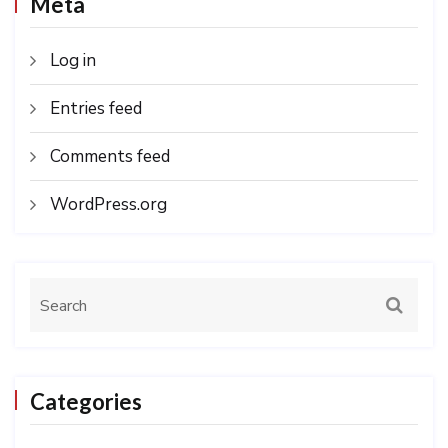
Meta
Log in
Entries feed
Comments feed
WordPress.org
Categories