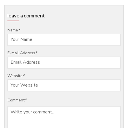
leave a comment
Name
*
E-mail Address
*
Website
*
Comment
*