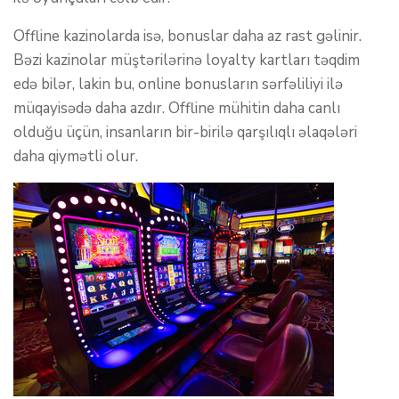
Offline kazinolarda isə, bonuslar daha az rast gəlinir.
Bəzi kazinolar müştərilərinə loyalty kartları təqdim
edə bilər, lakin bu, online bonusların sərfəliliyi ilə
müqayisədə daha azdır. Offline mühitin daha canlı
olduğu üçün, insanların bir-birilə qarşılıqlı əlaqələri
daha qiymətli olur.