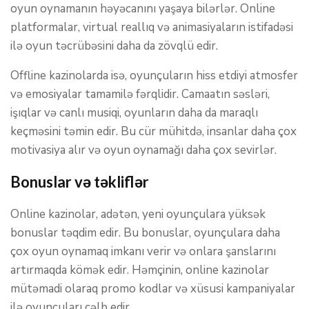
oyun oynamanın həyəcanını yaşaya bilərlər. Online
platformalar, virtual reallıq və animasiyaların istifadəsi
ilə oyun təcrübəsini daha da zövqlü edir.
Offline kazinolarda isə, oyunçuların hiss etdiyi atmosfer
və emosiyalar tamamilə fərqlidir. Camaatın səsləri,
işıqlar və canlı musiqi, oyunların daha da maraqlı
keçməsini təmin edir. Bu cür mühitdə, insanlar daha çox
motivasiya alır və oyun oynamağı daha çox sevirlər.
Bonuslar və təkliflər
Online kazinolar, adətən, yeni oyunçulara yüksək
bonuslar təqdim edir. Bu bonuslar, oyunçulara daha
çox oyun oynamaq imkanı verir və onlara şanslarını
artırmaqda kömək edir. Həmçinin, online kazinolar
mütəmadi olaraq promo kodlar və xüsusi kampaniyalar
ilə oyunçuları cəlb edir.