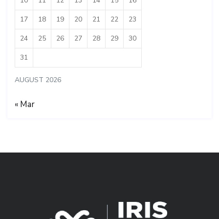
10
11
12
13
14
15
16
17
18
19
20
21
22
23
24
25
26
27
28
29
30
31
AUGUST 2026
« Mar