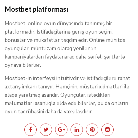
Mostbet platforması
Mostbet, online oyun dünyasında tanınmış bir
platformadır. İstifadəçilərinə geniş oyun seçimi,
bonuslar və mükafatlar təqdim edir. Online mühitdə
oyunçular, müntəzəm olaraq yenilənən
kampaniyalardan faydalanaraq daha sərfəli şərtlərlə
oynaya bilərlər.
Mostbet-in interfeysi intuitivdir və istifadəçilərə rahat
axtarış imkanı tanıyır. Həmçinin, müştəri xidmətləri ilə
əlaqə yaratmaq asandır. Oyunçular, istədikləri
məlumatları asanlıqla əldə edə bilərlər, bu da onların
oyun təcrübəsini daha da yaxşılaşdırır.