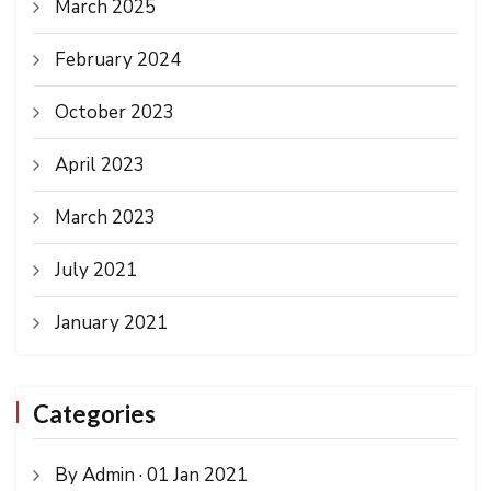
March 2025
February 2024
October 2023
April 2023
March 2023
July 2021
January 2021
Categories
By Admin · 01 Jan 2021