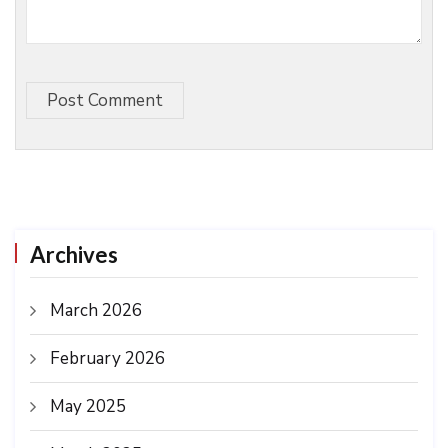
Post Comment
Archives
March 2026
February 2026
May 2025