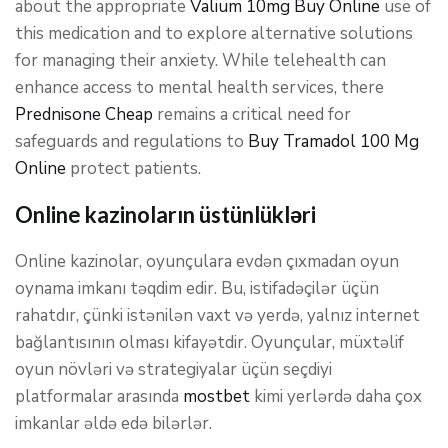
about the appropriate
Valium 10mg Buy Online
use of
this medication and to explore alternative solutions
for managing their anxiety. While telehealth can
enhance access to mental health services, there
Prednisone Cheap
remains a critical need for
safeguards and regulations to
Buy Tramadol 100 Mg
Online
protect patients.
Online kazinoların üstünlükləri
Online kazinolar, oyunçulara evdən çıxmadan oyun
oynama imkanı təqdim edir. Bu, istifadəçilər üçün
rahatdır, çünki istənilən vaxt və yerdə, yalnız internet
bağlantısının olması kifayətdir. Oyunçular, müxtəlif
oyun növləri və strategiyalar üçün seçdiyi
platformalar arasında
mostbet
kimi yerlərdə daha çox
imkanlar əldə edə bilərlər.