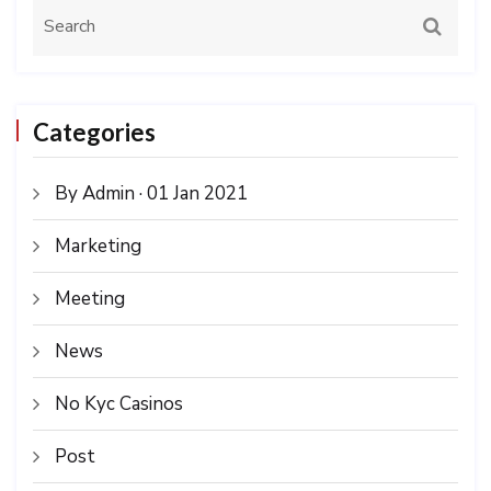
Categories
By Admin · 01 Jan 2021
Marketing
Meeting
News
No Kyc Casinos
Post