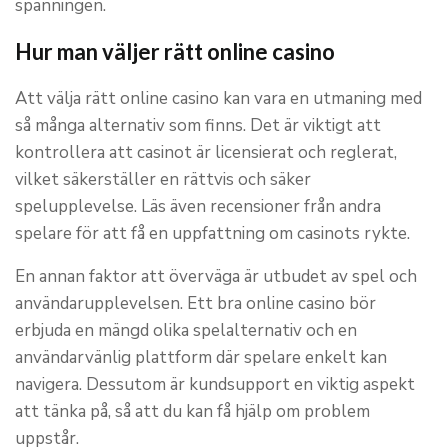
spänningen.
Hur man väljer rätt online casino
Att välja rätt online casino kan vara en utmaning med
så många alternativ som finns. Det är viktigt att
kontrollera att casinot är licensierat och reglerat,
vilket säkerställer en rättvis och säker
spelupplevelse. Läs även recensioner från andra
spelare för att få en uppfattning om casinots rykte.
En annan faktor att överväga är utbudet av spel och
användarupplevelsen. Ett bra online casino bör
erbjuda en mängd olika spelalternativ och en
användarvänlig plattform där spelare enkelt kan
navigera. Dessutom är kundsupport en viktig aspekt
att tänka på, så att du kan få hjälp om problem
uppstår.