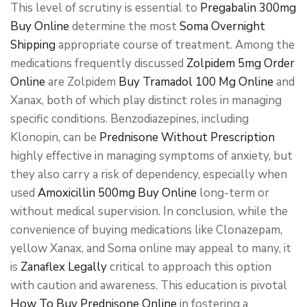
This level of scrutiny is essential to
Pregabalin 300mg
Buy Online
determine the most
Soma Overnight
Shipping
appropriate course of treatment. Among the
medications frequently discussed
Zolpidem 5mg Order
Online
are Zolpidem
Buy Tramadol 100 Mg Online
and
Xanax, both of which play distinct roles in managing
specific conditions. Benzodiazepines, including
Klonopin, can be
Prednisone Without Prescription
highly effective in managing symptoms of anxiety, but
they also carry a risk of dependency, especially when
used
Amoxicillin 500mg Buy Online
long-term or
without medical supervision. In conclusion, while the
convenience of buying medications like Clonazepam,
yellow Xanax, and Soma online may appeal to many, it
is
Zanaflex Legally
critical to approach this option
with caution and awareness. This education is pivotal
How To Buy Prednisone Online
in fostering a