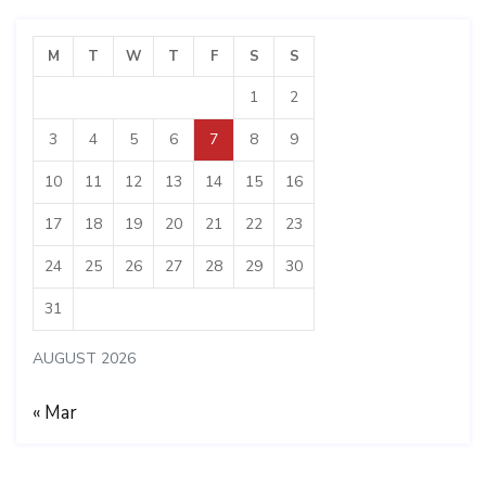
M
T
W
T
F
S
S
1
2
3
4
5
6
7
8
9
10
11
12
13
14
15
16
17
18
19
20
21
22
23
24
25
26
27
28
29
30
31
AUGUST 2026
« Mar