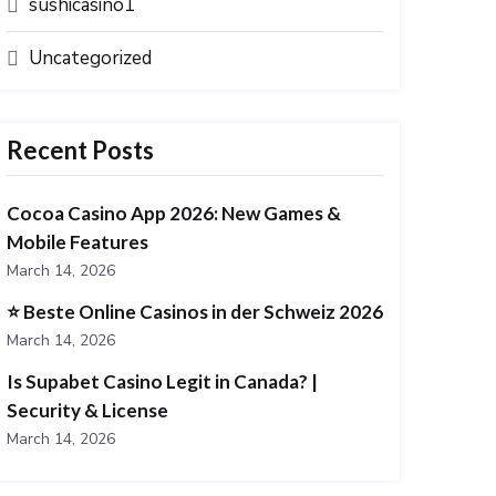
sushicasino1
Uncategorized
Recent Posts
Cocoa Casino App 2026: New Games &
Mobile Features
March 14, 2026
⭐️ Beste Online Casinos in der Schweiz 2026
March 14, 2026
Is Supabet Casino Legit in Canada? |
Security & License
March 14, 2026