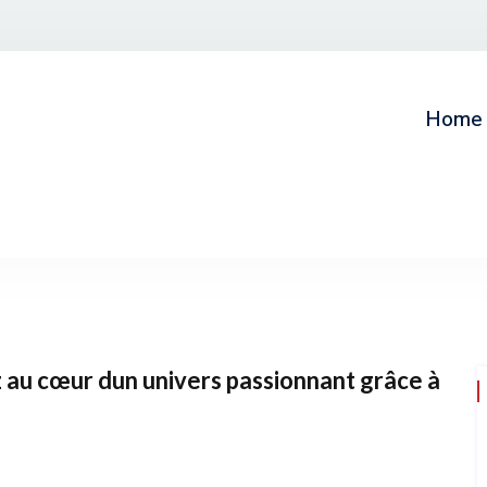
Home
 au cœur dun univers passionnant grâce à