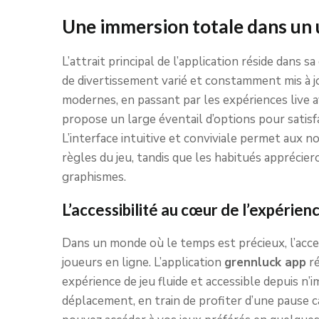
Une immersion totale dans un 
L’attrait principal de l’application réside dans 
de divertissement varié et constamment mis à jo
modernes, en passant par les expériences live a
propose un large éventail d’options pour satisf
L’interface intuitive et conviviale permet aux n
règles du jeu, tandis que les habitués apprécieron
graphismes.
L’accessibilité au cœur de l’expérienc
Dans un monde où le temps est précieux, l’acces
joueurs en ligne. L’application
grennluck app
ré
expérience de jeu fluide et accessible depuis n
déplacement, en train de profiter d’une pause 