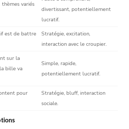
s thèmes variés
divertissant, potentiellement
lucratif.
if est de battre
Stratégie, excitation,
interaction avec le croupier.
nt sur la
Simple, rapide,
a bille va
potentiellement lucratif.
rontent pour
Stratégie, bluff, interaction
sociale.
otions