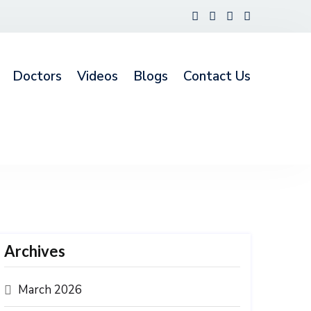
Doctors
Videos
Blogs
Contact Us
Archives
March 2026