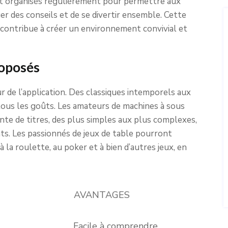
nt organisés régulièrement pour permettre aux
er des conseils et de se divertir ensemble. Cette
t contribue à créer un environnement convivial et
roposés
r de l’application. Des classiques intemporels aux
 tous les goûts. Les amateurs de machines à sous
te de titres, des plus simples aux plus complexes,
nts. Les passionnés de jeux de table pourront
à la roulette, au poker et à bien d’autres jeux, en
AVANTAGES
Facile à comprendre,