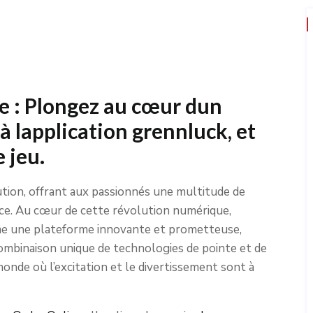
e : Plongez au cœur dun
à lapplication grennluck, et
 jeu.
ution, offrant aux passionnés une multitude de
ance. Au cœur de cette révolution numérique,
e une plateforme innovante et prometteuse,
combinaison unique de technologies de pointe et de
nde où l’excitation et le divertissement sont à