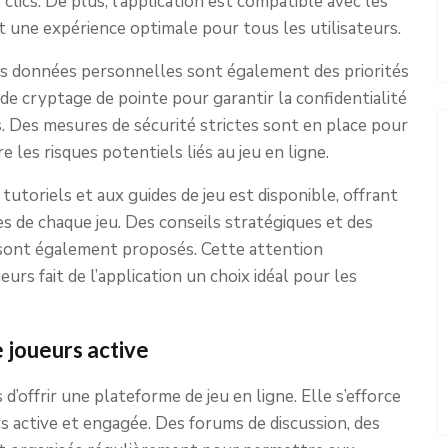
lics. De plus, l’application est compatible avec les
t une expérience optimale pour tous les utilisateurs.
des données personnelles sont également des priorités
 de cryptage de pointe pour garantir la confidentialité
s. Des mesures de sécurité strictes sont en place pour
 les risques potentiels liés au jeu en ligne.
utoriels et aux guides de jeu est disponible, offrant
les de chaque jeu. Des conseils stratégiques et des
 sont également proposés. Cette attention
rs fait de l’application un choix idéal pour les
 joueurs active
d’offrir une plateforme de jeu en ligne. Elle s’efforce
active et engagée. Des forums de discussion, des