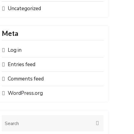
Uncategorized
Meta
Log in
Entries feed
Comments feed
WordPress.org