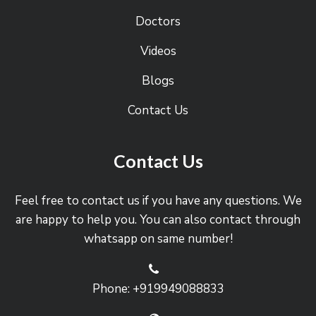
Doctors
Videos
Blogs
Contact Us
Contact Us
Feel free to contact us if you have any questions. We
are happy to help you. You can also contact through
whatsapp on same number!
Phone: +919949088833