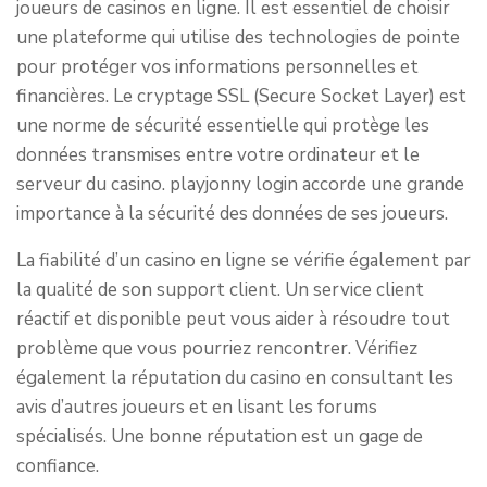
joueurs de casinos en ligne. Il est essentiel de choisir
une plateforme qui utilise des technologies de pointe
pour protéger vos informations personnelles et
financières. Le cryptage SSL (Secure Socket Layer) est
une norme de sécurité essentielle qui protège les
données transmises entre votre ordinateur et le
serveur du casino. playjonny login accorde une grande
importance à la sécurité des données de ses joueurs.
La fiabilité d’un casino en ligne se vérifie également par
la qualité de son support client. Un service client
réactif et disponible peut vous aider à résoudre tout
problème que vous pourriez rencontrer. Vérifiez
également la réputation du casino en consultant les
avis d’autres joueurs et en lisant les forums
spécialisés. Une bonne réputation est un gage de
confiance.