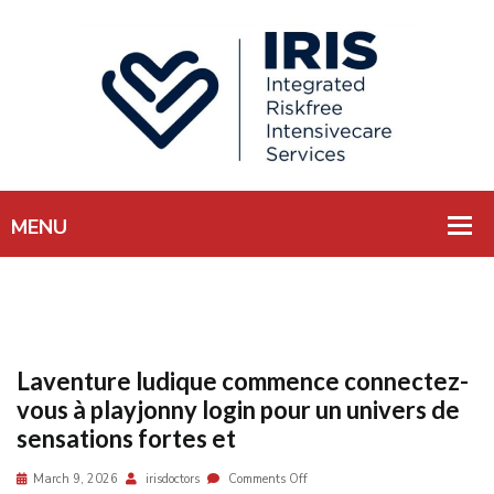
Laventure ludique commence connectez-
vous à playjonny login pour un univers de
sensations fortes et
March 9, 2026
irisdoctors
Comments Off