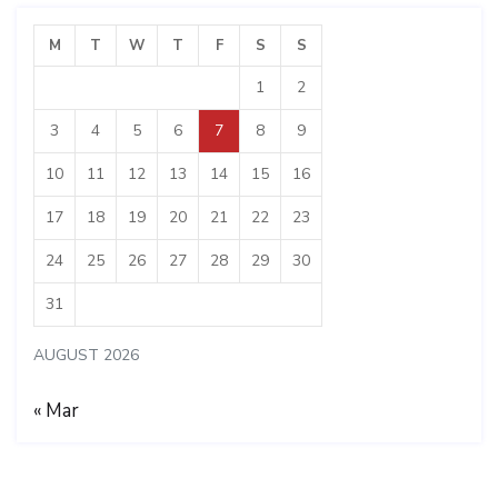
M
T
W
T
F
S
S
1
2
3
4
5
6
7
8
9
10
11
12
13
14
15
16
17
18
19
20
21
22
23
24
25
26
27
28
29
30
31
AUGUST 2026
« Mar