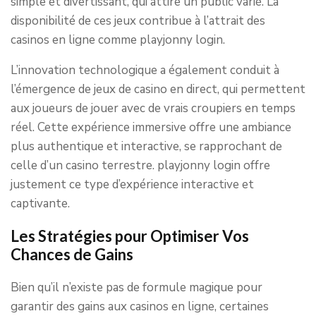
simple et divertissant, qui attire un public varié. La
disponibilité de ces jeux contribue à l’attrait des
casinos en ligne comme playjonny login.
L’innovation technologique a également conduit à
l’émergence de jeux de casino en direct, qui permettent
aux joueurs de jouer avec de vrais croupiers en temps
réel. Cette expérience immersive offre une ambiance
plus authentique et interactive, se rapprochant de
celle d’un casino terrestre. playjonny login offre
justement ce type d’expérience interactive et
captivante.
Les Stratégies pour Optimiser Vos
Chances de Gains
Bien qu’il n’existe pas de formule magique pour
garantir des gains aux casinos en ligne, certaines