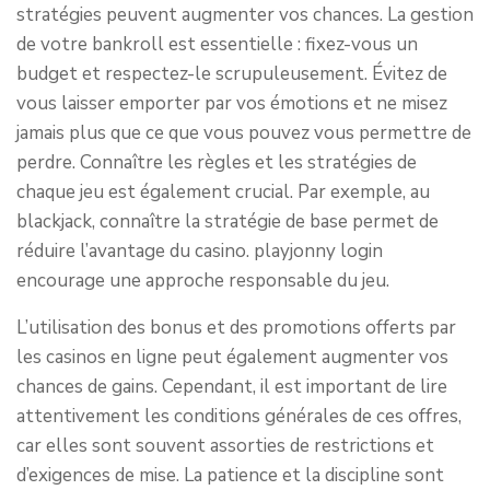
stratégies peuvent augmenter vos chances. La gestion
de votre bankroll est essentielle : fixez-vous un
budget et respectez-le scrupuleusement. Évitez de
vous laisser emporter par vos émotions et ne misez
jamais plus que ce que vous pouvez vous permettre de
perdre. Connaître les règles et les stratégies de
chaque jeu est également crucial. Par exemple, au
blackjack, connaître la stratégie de base permet de
réduire l’avantage du casino. playjonny login
encourage une approche responsable du jeu.
L’utilisation des bonus et des promotions offerts par
les casinos en ligne peut également augmenter vos
chances de gains. Cependant, il est important de lire
attentivement les conditions générales de ces offres,
car elles sont souvent assorties de restrictions et
d’exigences de mise. La patience et la discipline sont