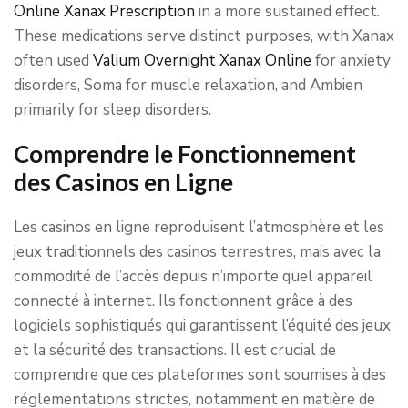
Online Xanax Prescription
in a more sustained effect.
These medications serve distinct purposes, with Xanax
often used
Valium Overnight
Xanax Online
for anxiety
disorders, Soma for muscle relaxation, and Ambien
primarily for sleep disorders.
Comprendre le Fonctionnement
des Casinos en Ligne
Les casinos en ligne reproduisent l’atmosphère et les
jeux traditionnels des casinos terrestres, mais avec la
commodité de l’accès depuis n’importe quel appareil
connecté à internet. Ils fonctionnent grâce à des
logiciels sophistiqués qui garantissent l’équité des jeux
et la sécurité des transactions. Il est crucial de
comprendre que ces plateformes sont soumises à des
réglementations strictes, notamment en matière de