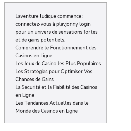
Laventure ludique commence :
connectez-vous à playjonny login
pour un univers de sensations fortes
et de gains potentiels.
Comprendre le Fonctionnement des
Casinos en Ligne
Les Jeux de Casino les Plus Populaires
Les Stratégies pour Optimiser Vos
Chances de Gains
La Sécurité et la Fiabilité des Casinos
en Ligne
Les Tendances Actuelles dans le
Monde des Casinos en Ligne