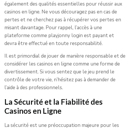
également des qualités essentielles pour réussir aux
casinos en ligne. Ne vous découragez pas en cas de
pertes et ne cherchez pas à récupérer vos pertes en
misant davantage. Pour rappel, l’accès à une
plateforme comme playjonny login est payant et
devra être effectué en toute responsabilité.
Il est primordial de jouer de manière responsable et de
considérer les casinos en ligne comme une forme de
divertissement. Si vous sentez que le jeu prend le
contrôle de votre vie, n’hésitez pas à demander de
l’aide à des professionnels.
La Sécurité et la Fiabilité des
Casinos en Ligne
La sécurité est une préoccupation majeure pour les