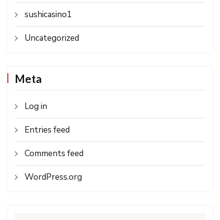
sushicasino1
Uncategorized
Meta
Log in
Entries feed
Comments feed
WordPress.org