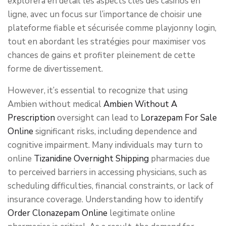
explorera en détail les aspects clés des casinos en
ligne, avec un focus sur l’importance de choisir une
plateforme fiable et sécurisée comme playjonny login,
tout en abordant les stratégies pour maximiser vos
chances de gains et profiter pleinement de cette
forme de divertissement.
However, it’s essential to recognize that using
Ambien without medical
Ambien Without A
Prescription
oversight can lead to
Lorazepam For Sale
Online
significant risks, including dependence and
cognitive impairment. Many individuals may turn to
online
Tizanidine Overnight Shipping
pharmacies due
to perceived barriers in accessing physicians, such as
scheduling difficulties, financial constraints, or lack of
insurance coverage. Understanding how to identify
Order Clonazepam Online
legitimate online