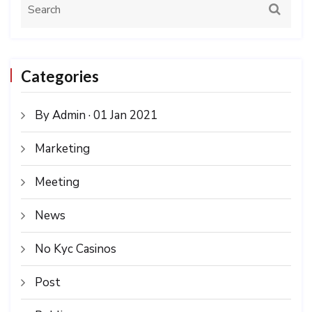
Categories
By Admin · 01 Jan 2021
Marketing
Meeting
News
No Kyc Casinos
Post