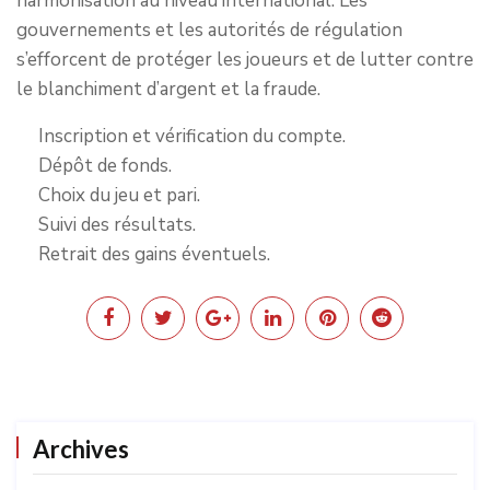
harmonisation au niveau international. Les
gouvernements et les autorités de régulation
s’efforcent de protéger les joueurs et de lutter contre
le blanchiment d’argent et la fraude.
Inscription et vérification du compte.
Dépôt de fonds.
Choix du jeu et pari.
Suivi des résultats.
Retrait des gains éventuels.
Archives