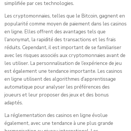
simplifiée par ces technologies.
Les cryptomonnaies, telles que le Bitcoin, gagnent en
popularité comme moyen de paiement dans les casinos
en ligne. Elles offrent des avantages tels que
l’anonymat, la rapidité des transactions et les frais
réduits. Cependant, il est important de se familiariser
avec les risques associés aux cryptomonnaies avant de
les utiliser. La personnalisation de l’expérience de jeu
est également une tendance importante. Les casinos
en ligne utilisent des algorithmes d’apprentissage
automatique pour analyser les préférences des
joueurs et leur proposer des jeux et des bonus
adaptés.
La réglementation des casinos en ligne évolue
également, avec une tendance à une plus grande