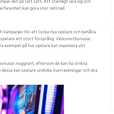
par det på rätt sätt. Att ständigt lära sig och
 erfarenhet kan göra stor skillnad.
ch kampanjer för att locka nya spelare och behålla
e spelare ett stort försprång. Välkomstbonusar,
ra exempel på hur spelare kan maximera sitt
a bonusar noggrant, eftersom de kan ha strikta
dessa kan spelare undvika överraskningar och dra