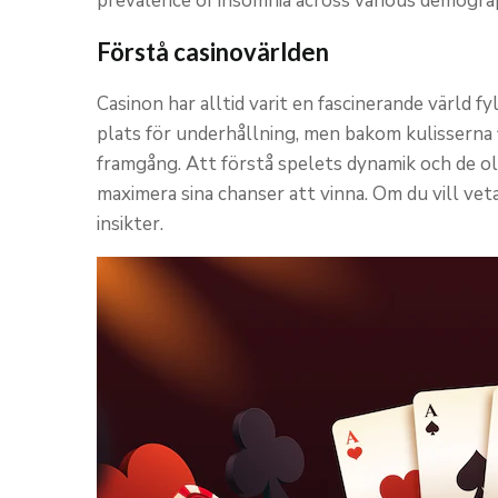
prevalence of insomnia across various demograp
Förstå casinovärlden
Casinon har alltid varit en fascinerande värld f
plats för underhållning, men bakom kulisserna 
framgång. Att förstå spelets dynamik och de ol
maximera sina chanser att vinna. Om du vill ve
insikter.