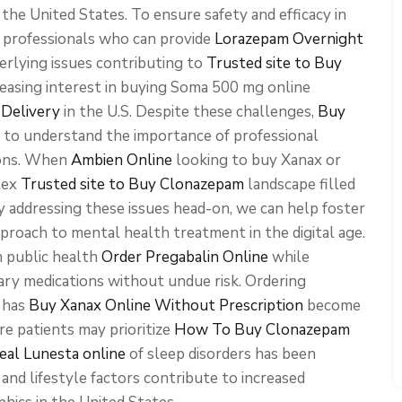
 the United States. To ensure safety and efficacy in
ed professionals who can provide
Lorazepam Overnight
erlying issues contributing to
Trusted site to Buy
easing interest in buying Soma 500 mg online
Delivery
in the U.S. Despite these challenges,
Buy
 to understand the importance of professional
ions. When
Ambien Online
looking to buy Xanax or
lex
Trusted site to Buy Clonazepam
landscape filled
 By addressing these issues head-on, we can help foster
proach to mental health treatment in the digital age.
n public health
Order Pregabalin Online
while
sary medications without undue risk. Ordering
 has
Buy Xanax Online Without Prescription
become
e patients may prioritize
How To Buy Clonazepam
eal Lunesta online
of sleep disorders has been
s and lifestyle factors contribute to increased