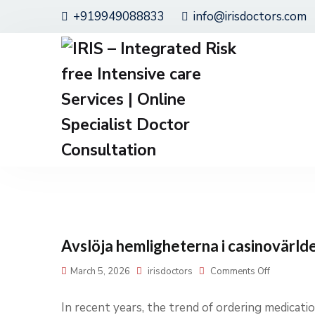
+919949088833
info@irisdoctors.com
Avslöja hemligheterna i casinovärld
March 5, 2026
irisdoctors
Comments Off
In recent years, the trend of ordering medicat