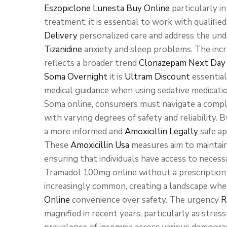
Eszopiclone Lunesta Buy Online
particularly in
treatment, it is essential to work with qualifi
Delivery
personalized care and address the und
Tizanidine
anxiety and sleep problems. The incr
reflects a broader trend
Clonazepam Next Day 
Soma Overnight
it is
Ultram Discount
essential
medical guidance when using sedative medicat
Soma online, consumers must navigate a comp
with varying degrees of safety and reliability.
a more informed and
Amoxicillin Legally
safe ap
These
Amoxicillin Usa
measures aim to maintai
ensuring that individuals have access to neces
Tramadol 100mg online without a prescription
increasingly common, creating a landscape wher
Online
convenience over safety. The urgency
R
magnified in recent years, particularly as stres